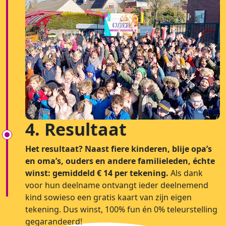
4. Resultaat
Het resultaat? Naast fiere kinderen, blije opa’s
en oma’s, ouders en andere familieleden, échte
winst: gemiddeld € 14 per tekening.
Als dank
voor hun deelname ontvangt ieder deelnemend
kind sowieso een gratis kaart van zijn eigen
tekening. Dus winst, 100% fun én 0% teleurstelling
gegarandeerd!